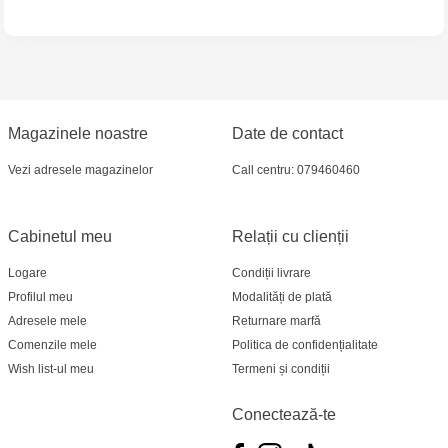
Crafti Bălți - str. Alexandru Cel Bun, 5
Multistore Poșta Veche - str. Socoleni, 7
Multistore Centru - bd. Cantemir, 6
Magazinele noastre
Date de contact
Vezi adresele magazinelor
Call centru: 079460460
Crafti Comrat - str Pobeda,48
Crafti Centru - bd. Ștefan cel Mare și Sfânt,
Cabinetul meu
Relații cu clienții
182
Logare
Condiții livrare
Crafti Ciocana - bd. Mircea cel Bătrân,17/3
Profilul meu
Modalități de plată
Adresele mele
Returnare marfă
Crafti Buiucani - str. Ion Creangă, 68/1
Comenzile mele
Politica de confidențialitate
Wish list-ul meu
Termeni și condiții
Crafti Ciocana- Port Mall, etajul 3
Conectează-te
Crafti Căușeni- str. Mihai Eminescu, 6