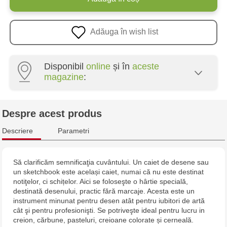
Adăuga în wish list
Disponibil
online
și în
aceste
magazine
:
Crafti Centru - str. Mihai Viteazul, 10/1
Despre acest produs
Crafti Botanica - bd. Decebal, 139
Descriere
Parametri
Crafti Botanica - bd. Dacia, 49/14
Să clarificăm semnificaţia cuvântului. Un caiet de desene sau
un sketchbook este același caiet, numai că nu este destinat
Crafti Buiucani - str. Alba Iulia, 77/18
notiţelor, ci schițelor. Aici se foloseşte o hârtie specială,
destinată desenului, practic fără marcaje. Acesta este un
Crafti Ciocana - str. Alecu Russo, 61/6
instrument minunat pentru desen atât pentru iubitori de artă
cât şi pentru profesionişti. Se potriveşte ideal pentru lucru in
creion, cărbune, pasteluri, creioane colorate și cerneală.
Crafti Riscani - bd. Moscova, 2