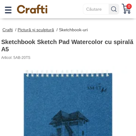
0
Crafti
/
Pictură și sculptură
/
Sketchbook-uri
Sketchbook Sketch Pad Watercolor cu spirală
А5
Articol: 5AB-20TS