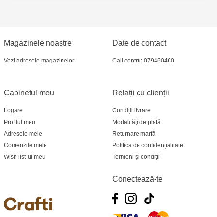
Magazinele noastre
Date de contact
Vezi adresele magazinelor
Call centru: 079460460
Cabinetul meu
Relații cu clienții
Logare
Condiții livrare
Profilul meu
Modalități de plată
Adresele mele
Returnare marfă
Comenzile mele
Politica de confidențialitate
Wish list-ul meu
Termeni și condiții
Conectează-te