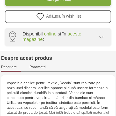
Adăuga în wish list
Disponibil
online
și în
aceste
magazine
:
Crafti Centru - str. Mihai Viteazul, 10/1
Despre acest produs
Crafti Botanica - bd. Decebal, 139
Descriere
Parametri
Crafti Botanica - bd. Dacia, 49/14
Vopselele acrilice pentru textile „Decola” sunt realizate pe
baza unei dispersii acrilice apoase și după uscare formează o
Crafti Buiucani - str. Alba Iulia, 77/18
peliculă elastică durabilă la suprafață. Vopselele sunt
concepute pentru vopsirea țesăturilor din bumbac și mătase.
Crafti Ciocana - str. Alecu Russo, 61/6
Utilizarea vopselelor pe țesături sintetice este permisă. În
acest caz, se recomandă să vă asigurați că modelul este ferm
atașat de proba de țesut. Mai întâi trebuie să spălați materialul
Crafti Riscani - bd. Moscova, 2