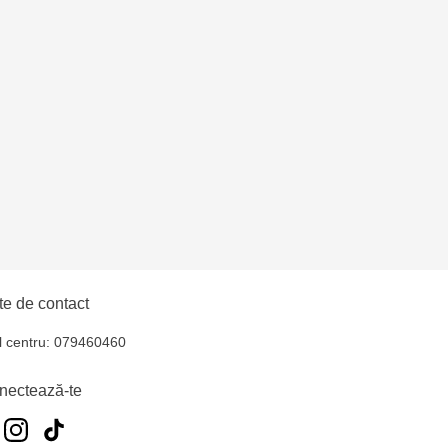
nica - bd. Decebal, 139
ica - bd. Dacia, 49/14
ni - str. Alba Iulia,
na - str. Alecu Russo,
ni - bd. Moscova, 2
e de contact
- str. Alexandru Cel
l centru: 079460460
nectează-te
oșta Veche - str.