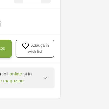
i
Adăuga în
coș
wish list
nibil
online
și în
e magazine
:
u - str. Mihai Viteazul,