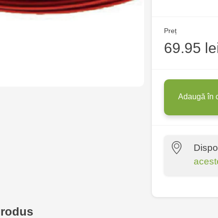
Preț
69.95 le
Adaugă în 
Dispo
acest
Crafti Centr
10/1
produs