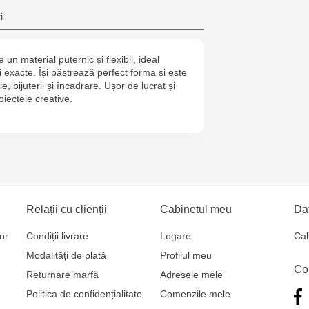
Crafti Bota
i
Crafti Botan
 un material puternic și flexibil, ideal
i exacte. Își păstrează perfect forma și este
Crafti Buiuca
rie, bijuterii și încadrare. Ușor de lucrat și
77/18
oiectele creative.
Crafti Cioca
61/6
Crafti Risca
Relații cu clienții
Cabinetul meu
Dat
Crafti Bălți 
Bun, 5
or
Condiții livrare
Logare
Cal
Modalități de plată
Profilul meu
Co
Multistore P
Returnare marfă
Adresele mele
Socoleni, 7
Politica de confidențialitate
Comenzile mele