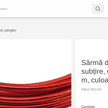
ă, panglici
Sârmă de
subțire,
m, culo
Articol: 601-411
Cantitate