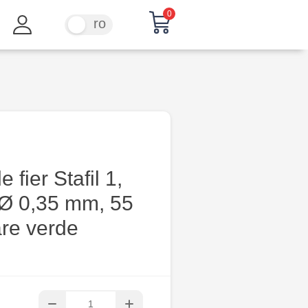
0
ru
ro
 fier Stafil 1,
 Ø 0,35 mm, 55
are verde