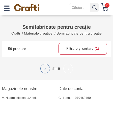
0
Semifabricate pentru creație
Crafti
/
Materiale creative
/
Semifabricate pentru creație
Filtrare și sortare
(1)
159 produse
‹
›
9
Magazinele noastre
Date de contact
Vezi adresele magazinelor
Call centru: 079460460