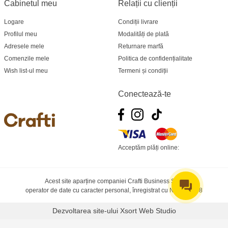
Cabinetul meu
Relații cu clienții
Logare
Condiții livrare
Profilul meu
Modalități de plată
Adresele mele
Returnare marfă
Comenzile mele
Politica de confidențialitate
Wish list-ul meu
Termeni și condiții
Conectează-te
Acceptăm plăți online:
Acest site aparține companiei Crafti Business SRL
operator de date cu caracter personal, înregistrat cu № 0003428
Dezvoltarea site-ului
Xsort Web Studio