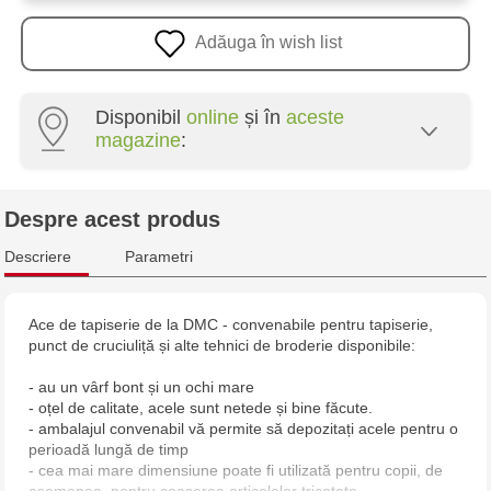
Adăuga în wish list
Disponibil
online
și în
aceste
magazine
:
Crafti Centru - str. Mihai Viteazul, 10/1
Despre acest produs
Crafti Botanica - bd. Decebal, 139
Descriere
Parametri
Crafti Botanica - bd. Dacia, 49/14
Ace de tapiserie de la DMC - convenabile pentru tapiserie,
punct de cruciuliță și alte tehnici de broderie disponibile:
Crafti Buiucani - str. Alba Iulia, 77/18
- au un vârf bont și un ochi mare
Crafti Ciocana - str. Alecu Russo, 61/6
- oțel de calitate, acele sunt netede și bine făcute.
- ambalajul convenabil vă permite să depozitați acele pentru o
perioadă lungă de timp
Crafti Riscani - bd. Moscova, 2
- cea mai mare dimensiune poate fi utilizată pentru copii, de