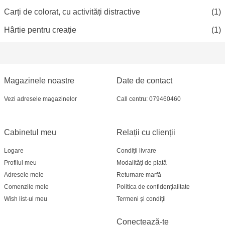
Carți de colorat, cu activități distractive
(1)
Hârtie pentru creație
(1)
Magazinele noastre
Date de contact
Vezi adresele magazinelor
Call centru: 079460460
Cabinetul meu
Relații cu clienții
Logare
Condiții livrare
Profilul meu
Modalități de plată
Adresele mele
Returnare marfă
Comenzile mele
Politica de confidențialitate
Wish list-ul meu
Termeni și condiții
Conectează-te