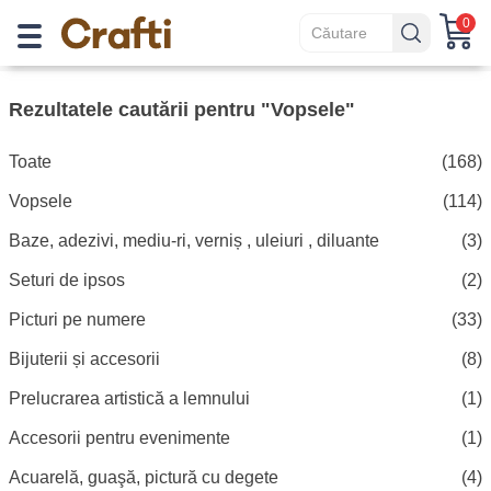
0
Rezultatele cautării pentru "Vopsele"
Toate
(168)
Vopsele
(114)
Baze, adezivi, mediu-ri, verniș , uleiuri , diluante
(3)
Seturi de ipsos
(2)
Picturi pe numere
(33)
Bijuterii și accesorii
(8)
Prelucrarea artistică a lemnului
(1)
Accesorii pentru evenimente
(1)
Acuarelă, guaşă, pictură cu degete
(4)