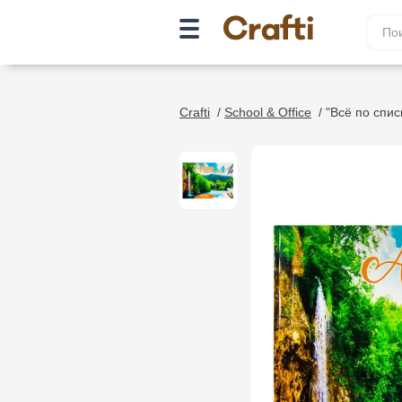
Crafti
/
School & Office
/
"Всё по списк