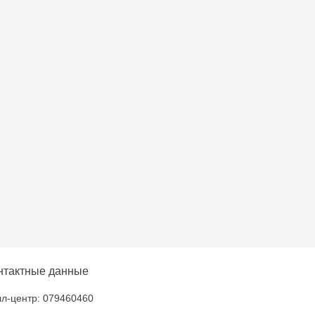
entru - bd. Cantemir,
at - str Pobeda,48
u - bd. Ștefan cel Mare
2
na - bd. Mircea cel
ani - str. Ion Creangă,
нтактные данные
na- Port Mall, etajul 3
л-центр: 079460460