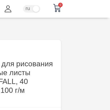
0
ru
ro
 для рисования
ые листы
ALL, 40
 100 г/м