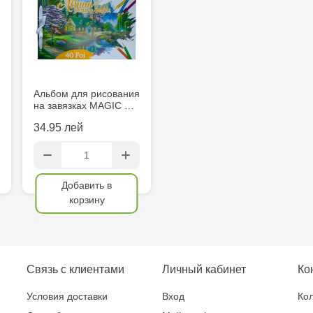
Socoleni, 7
Multistore C
6
Crafti Comr
Альбом для рисования
на завязках MAGIC …
Crafti Centr
34.95 лей
și Sfânt, 18
Crafti Cioca
Добавить в
Bătrân,17/3
корзину
Crafti Buiuc
68/1
Связь с клиентами
Личный кабинет
Ко
Crafti Cioca
Условия доставки
Вход
Кол