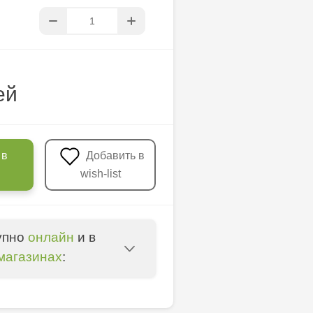
ей
 в
Добавить в
wish-list
упно
онлайн
и в
магазинах
:
u - str. Mihai Viteazul,