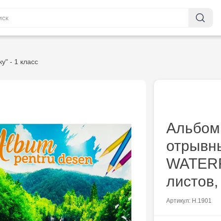
у" - 1 класс
Альбом
отрывн
WATERF
листов,
Артикул: Н.1901