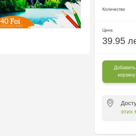
Количество
Цена
39.95 л
Добавить
корзину
Дост
этих 
Crafti Centr
10/1