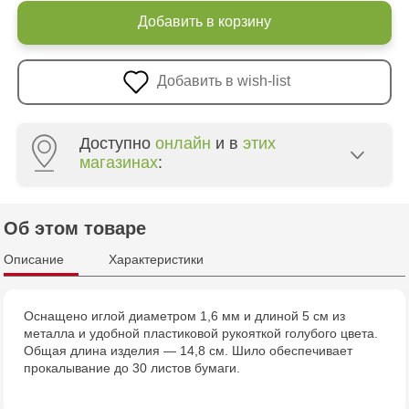
Добавить в корзину
Добавить в wish-list
Доступно
онлайн
и в
этих
магазинах
:
Crafti Centru - str. Mihai Viteazul, 10/1
Об этом товаре
Crafti Botanica - bd. Decebal, 139
Описание
Характеристики
Crafti Botanica - bd. Dacia, 49/14
Оснащено иглой диаметром 1,6 мм и длиной 5 см из
металла и удобной пластиковой рукояткой голубого цвета.
Crafti Buiucani - str. Alba Iulia, 77/18
Общая длина изделия — 14,8 см. Шило обеспечивает
прокалывание до 30 листов бумаги.
Crafti Ciocana - str. Alecu Russo, 61/6