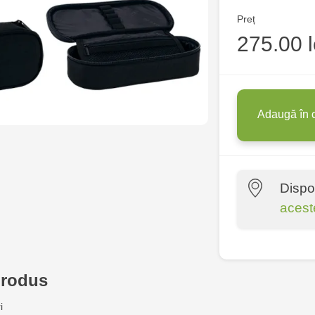
Preț
275.00 l
Adaugă în 
Dispo
acest
Crafti Centr
10/1
produs
Crafti Bota
i