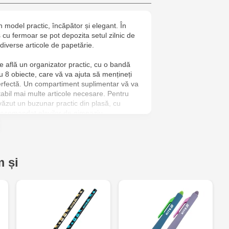
Crafti Botan
n model practic, încăpător și elegant. În
cu fermoar se pot depozita setul zilnic de
Crafti Buiuca
 diverse articole de papetărie.
77/18
se află un organizator practic, cu o bandă
ru 8 obiecte, care vă va ajuta să mențineți
Crafti Cioca
rfectă. Un compartiment suplimentar vă va
61/6
tabil mai multe articole necesare. Pentru
văzut un buzunar practic din plasă, cu
recomandat elevilor de gimnaziu.
Crafti Risca
referință – garanția unei durate lungi de
Crafti Bălți 
 pierde strălucirea, iar fermoarul
leme. Penarele Kite sunt pregătite pentru
Bun, 5
 și
t și fac față cu brio deschiderilor și
a fiecare oră.
Multistore C
6
Crafti Comr