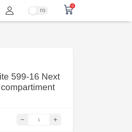
0
ru
ro
ite 599-16 Next
1 compartiment