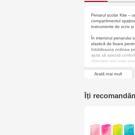
Penarul școlar Kite – u
compartimentul spațios 
instrumente de scris și
În interiorul penarului 
elastică de fixare pent
întotdeauna ordinea pe
ajuta să așezați confor
obiectele mici este pre
fermoar. Penarul este 
Arată mai mult
Calitatea europeană de 
viață. Materialul nu își
funcționează fără prob
Îți recomandăm
programul școlar încărca
închiderilor frecvente l