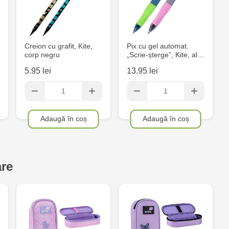
Crafti Centr
și Sfânt, 18
Creion cu grafit, Kite,
Pix cu gel automat.
corp negru
„Scrie-șterge”, Kite, al…
Crafti Cioca
Bătrân,17/3
5.95 lei
13.95 lei
Crafti Buiuc
68/1
Adaugă în coș
Adaugă în coș
Crafti Cioca
Crafti Căușe
are
Eminescu, 
Crafti Cahul
13