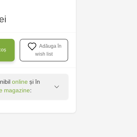
ei
Adăuga în
coș
wish list
nibil
online
și în
e magazine
:
u - str. Mihai Viteazul,
nica - bd. Decebal, 139