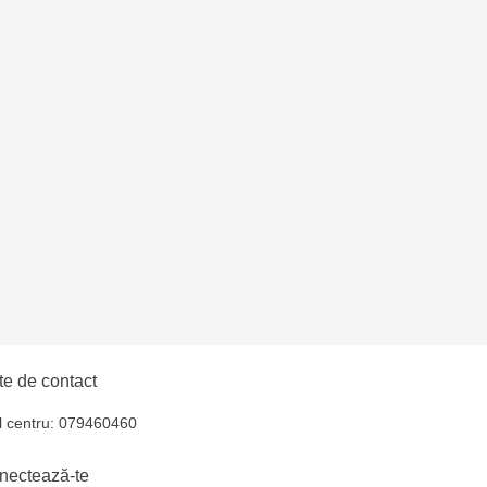
i - str. Calea Ieșilor,
oroca - bd. Ștefan cel
 EviMall, et2
ăușeni- str. Iurii
e de contact
l centru: 079460460
nectează-te