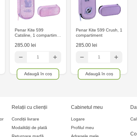
Crafti Sculen
3/1
Multistore S
Penar Kite 599
Penar Kite 599 Crush, 1
Catsline, 1 compartim…
compartiment
Mare, 110
285.00 lei
285.00 lei
Crafti Bălți-
MultiStore C
Adaugă în coș
Adaugă în coș
Gagarin 24
Relații cu clienții
Cabinetul meu
Dat
or
Condiții livrare
Logare
Cal
Modalități de plată
Profilul meu
Co
Returnare marfă
Adresele mele