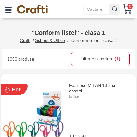
0
"Conform listei" - clasa 1
Crafti
/
School & Office
/
"Conform listei" - clasa 1
Filtrare și sortare
(1)
1090 produse
Foarfece MILAN 13.3 cm,
Hot!
assorti
Milan
19.95 lei