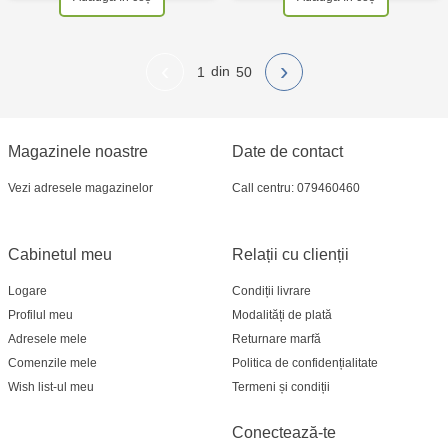
‹
›
1
50
Magazinele noastre
Date de contact
Vezi adresele magazinelor
Call centru: 079460460
Cabinetul meu
Relații cu clienții
Logare
Condiții livrare
Profilul meu
Modalități de plată
Adresele mele
Returnare marfă
Comenzile mele
Politica de confidențialitate
Wish list-ul meu
Termeni și condiții
Conectează-te