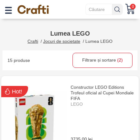
0
Lumea LEGO
Crafti
/
Jocuri de societate
/
Lumea LEGO
Filtrare și sortare
(2)
15 produse
Constructor LEGO Editions
Hot!
Trofeul oficial al Cupei Mondiale
FIFA
LEGO
3735.00 lei