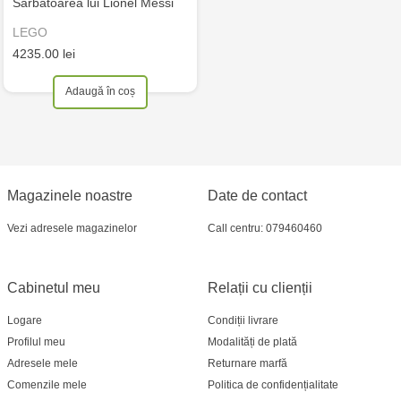
Sărbătoarea lui Lionel Messi
LEGO
4235.00 lei
Adaugă în coș
Magazinele noastre
Date de contact
Vezi adresele magazinelor
Call centru: 079460460
Cabinetul meu
Relații cu clienții
Logare
Condiții livrare
Profilul meu
Modalități de plată
Adresele mele
Returnare marfă
Comenzile mele
Politica de confidențialitate