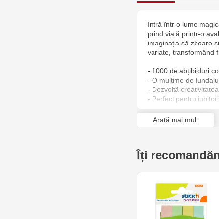
Intră într-o lume magic
prind viață printr-o ava
imaginația să zboare și
variate, transformând 
- 1000 de abțibilduri co
- O mulțime de fundalu
- Dezvoltă creativitate
- Perfect pentru iubitor
Arată mai mult
Îți recomandăm