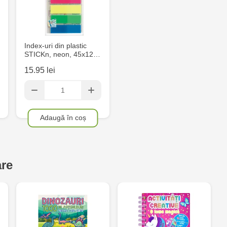
6
Crafti Comr
Index-uri din plastic
STICKn, neon, 45x12…
Crafti Centr
și Sfânt, 18
15.95 lei
Crafti Cioca
Bătrân,17/3
Adaugă în coș
Crafti Buiuc
68/1
are
Crafti Cioca
Crafti Căușe
Eminescu, 