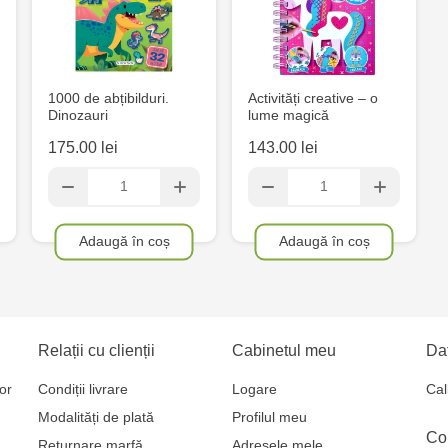
Crafti Cahul
13
Multistore T
1000 de abțibilduri.
Activități creative – o
Dinozauri
lume magică
Testemițan
175.00 lei
143.00 lei
Crafti Bălți-
MultiStore C
Adaugă în coș
Adaugă în coș
Gagarin 24
Relații cu clienții
Cabinetul meu
Dat
or
Condiții livrare
Logare
Cal
Modalități de plată
Profilul meu
Co
Returnare marfă
Adresele mele