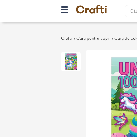
Crafti
/
Cărți pentru copii
/
Carți de colo