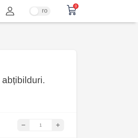
0
ru
ro
abțibilduri.
i