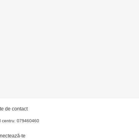
 - str. 31 August 1989,
elecentru - str. N.
u
 EviMall, et2
ăușeni- str. Iurii
e de contact
l centru: 079460460
nectează-te