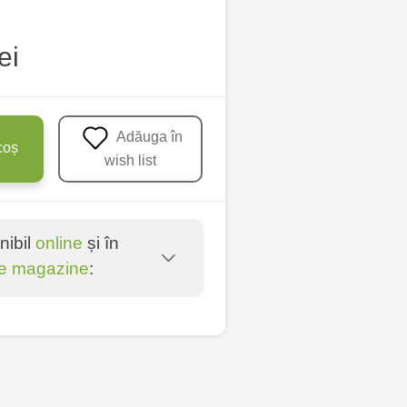
ei
Adăuga în
coș
wish list
nibil
online
și în
e magazine
:
u - str. Mihai Viteazul,
nica - bd. Decebal, 139