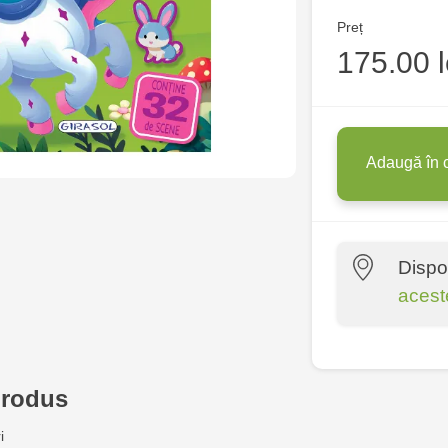
Preț
175.00 l
Adaugă în 
Dispo
acest
Crafti Centr
10/1
produs
Crafti Bota
i