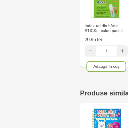
Index-uri din hârtie
STICKn, culori pastel,…
20.95 lei
Adaugă în coș
Produse simil