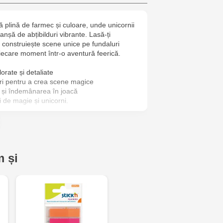
Crafti Botan
ă plină de farmec și culoare, unde unicornii
lanșă de abțibilduri vibrante. Lasă-ți
Crafti Buiuca
 construiește scene unice pe fundaluri
77/18
fiecare moment într-o aventură feerică.
lorate și detaliate
Crafti Cioca
ri pentru a crea scene magice
61/6
a și îndemânarea în joacă
ii de magie și unicorni.
Crafti Risca
Crafti Bălți 
Bun, 5
 și
Multistore P
Socoleni, 7
Multistore C